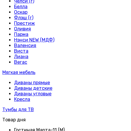
Челси (г)
Белла
Оскар
Флэш (г)
Престиж
Оливия
Парма
Нэнси NEW (МДФ)
Валенсия
Виста
Лиана
Вегас
Мягкая мебель
Диваны прямые
Диваны детские
Диваны угловые
Кресла
Тумбы для ТВ
Товар дня
Гостиная Марта-11 (М)