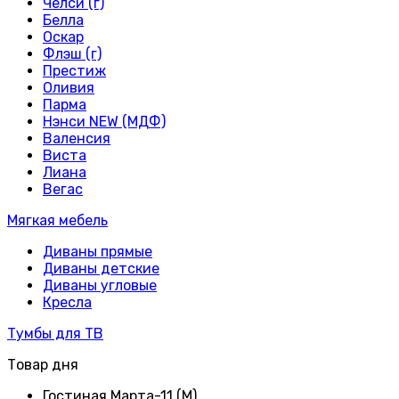
Челси (г)
Белла
Оскар
Флэш (г)
Престиж
Оливия
Парма
Нэнси NEW (МДФ)
Валенсия
Виста
Лиана
Вегас
Мягкая мебель
Диваны прямые
Диваны детские
Диваны угловые
Кресла
Тумбы для ТВ
Товар дня
Гостиная Марта-11 (М)