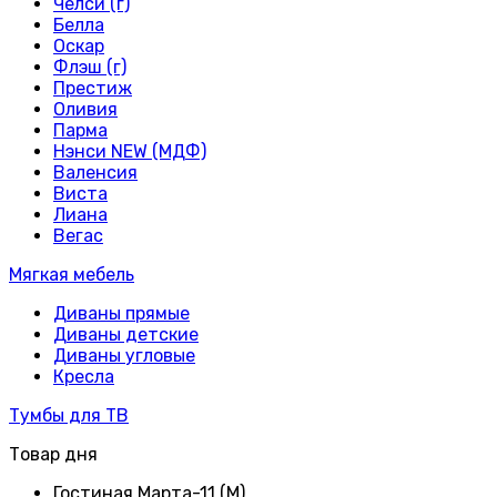
Челси (г)
Белла
Оскар
Флэш (г)
Престиж
Оливия
Парма
Нэнси NEW (МДФ)
Валенсия
Виста
Лиана
Вегас
Мягкая мебель
Диваны прямые
Диваны детские
Диваны угловые
Кресла
Тумбы для ТВ
Товар дня
Гостиная Марта-11 (М)